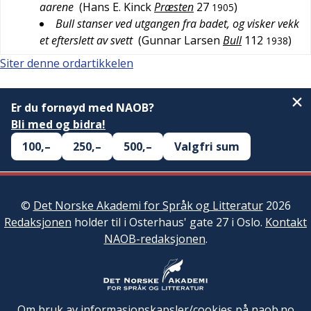
aarene
(
Hans E. Kinck
Præsten
27
)
1905
Bull stanser ved utgangen fra badet, og visker vekk
et efterslett av svett
(
Gunnar Larsen
Bull
112
)
1938
Siter denne ordartikkelen
Er du fornøyd med NAOB?
Bli med og bidra!
100,–
250,–
500,–
Valgfri sum
©
Det Norske Akademi for Språk og Litteratur
2026
Redaksjonen
holder til i Osterhaus' gate 27 i Oslo.
Kontakt
NAOB-redaksjonen
.
Om bruk av informasjonskapsler/cookies på naob.no