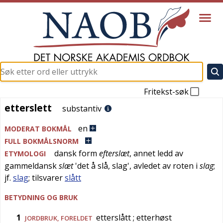
Fritekst-søk
etterslett
etterslett
substantiv
en
MODERAT BOKMÅL
FULL BOKMÅLSNORM
dansk
form
efterslæt
, annet ledd av
ETYMOLOGI
gammeldansk
slæt
'
det å slå, slag
', avledet av roten i
slag
;
jf.
slag
; tilsvarer
slått
BETYDNING OG BRUK
1
etterslått
; etterhøst
JORDBRUK
,
FORELDET