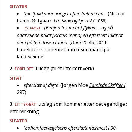
SITATER
[høstfolk] som bringer efterslætten i hus
(
Nicolai
Ramm Østgaard
Fra Skov og Fjeld
27
)
1858
[Benjamins menn] flyktet … og på
OVERFØRT
alfarveiene holdt [Israels menn] en efterslett iblandt
dem på fem tusen mann
(
Dom
20,45; 2011:
Israelittene innhentet fem tusen mann på
landeveiene
)
2
tillegg (til et litterært verk)
FORELDET
SITAT
efterslæt af digte
(
Jørgen Moe
Samlede Skrifter I
297
)
3
utslag som kommer etter det egentlige
;
LITTERÆRT
ettervirkning
SITATER
[bohem]bevægelsens efterslætt nærmest i 90-