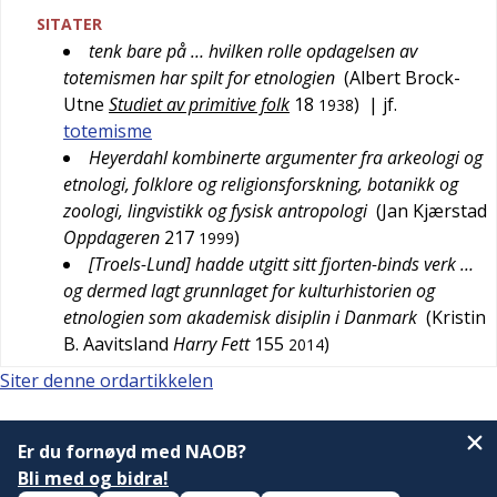
SITATER
tenk bare på … hvilken rolle opdagelsen av
totemismen har spilt for etnologien
(
Albert Brock-
Utne
Studiet av primitive folk
18
)
| jf.
1938
totemisme
Heyerdahl kombinerte argumenter fra arkeologi og
etnologi, folklore og religionsforskning, botanikk og
zoologi, lingvistikk og fysisk antropologi
(
Jan Kjærstad
Oppdageren
217
)
1999
[Troels-Lund] hadde utgitt sitt fjorten-binds verk …
og dermed lagt grunnlaget for kulturhistorien og
etnologien som akademisk disiplin i Danmark
(
Kristin
B. Aavitsland
Harry Fett
155
)
2014
Siter denne ordartikkelen
Er du fornøyd med NAOB?
Bli med og bidra!