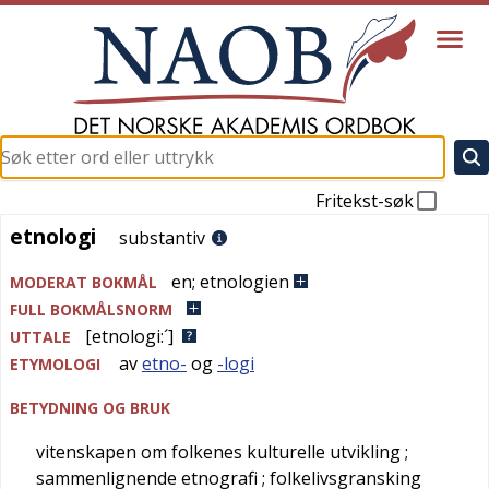
Fritekst-søk
etnologi
etnologi
substantiv
en
;
etnologien
MODERAT BOKMÅL
FULL BOKMÅLSNORM
[etnologi:´]
UTTALE
av
etno-
og
-logi
ETYMOLOGI
BETYDNING OG BRUK
vitenskapen om folkenes kulturelle utvikling
;
sammenlignende etnografi
; folkelivsgransking