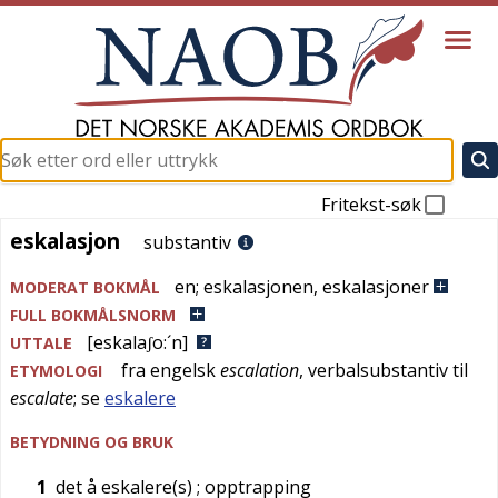
Fritekst-søk
eskalasjon
eskalasjon
substantiv
en
;
eskalasjonen
,
eskalasjoner
MODERAT BOKMÅL
FULL BOKMÅLSNORM
[eskalaʃo:´n]
UTTALE
fra
engelsk
escalation
, verbalsubstantiv til
ETYMOLOGI
escalate
; se
eskalere
BETYDNING OG BRUK
1
det å eskalere(s)
; opptrapping