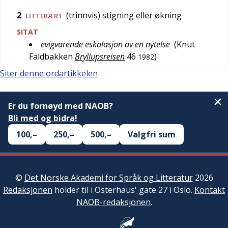
2
(trinnvis) stigning eller økning
LITTERÆRT
SITAT
evigvarende eskalasjon av en nytelse
(
Knut
Faldbakken
Bryllupsreisen
46
)
1982
Siter denne ordartikkelen
Er du fornøyd med NAOB?
Bli med og bidra!
100,–
250,–
500,–
Valgfri sum
©
Det Norske Akademi for Språk og Litteratur
2026
Redaksjonen
holder til i Osterhaus' gate 27 i Oslo.
Kontakt
NAOB-redaksjonen
.