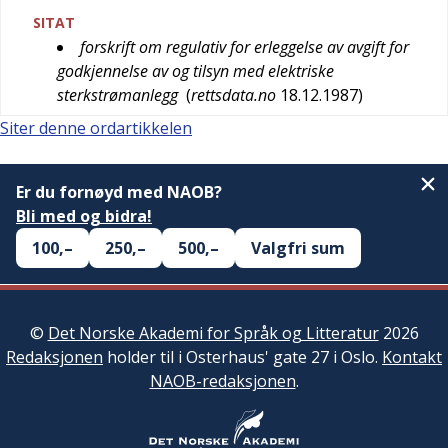
SITAT
forskrift om regulativ for erleggelse av avgift for
godkjennelse av og tilsyn med elektriske
sterkstrømanlegg
(
rettsdata.no
18.12.1987
)
Siter denne ordartikkelen
Er du fornøyd med NAOB?
Bli med og bidra!
100,–
250,–
500,–
Valgfri sum
©
Det Norske Akademi for Språk og Litteratur
2026
Redaksjonen
holder til i Osterhaus' gate 27 i Oslo.
Kontakt
NAOB-redaksjonen
.