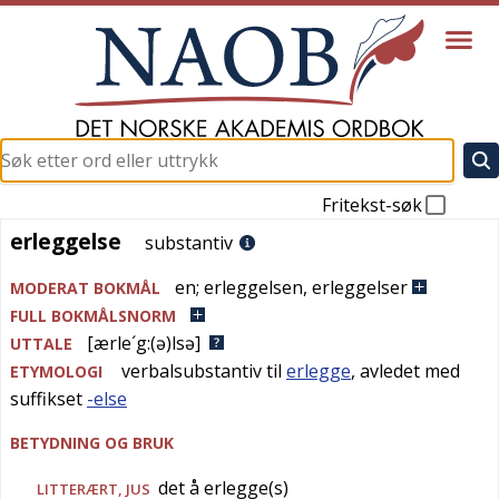
Fritekst-søk
erleggelse
erleggelse
substantiv
en
;
erleggelsen
,
erleggelser
MODERAT BOKMÅL
FULL BOKMÅLSNORM
[ærle´g:(ə)lsə]
UTTALE
verbalsubstantiv til
erlegge
, avledet med
ETYMOLOGI
suffikset
-else
BETYDNING OG BRUK
det å erlegge(s)
LITTERÆRT
,
JUS