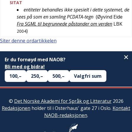
SITAT
entiteter behandles ikke spesielt i dette systemet, de
sees på som en samling PCDATA-tegn
(
Øyvind Eide
Fra SGML til begrunnede påstander om verden
LBK
)
2004
Siter denne ordartikkelen
Er du fornøyd med NAOB?
Bli med og bidra!
100,–
250,–
500,–
Valgfri sum
©
Det Norske Akademi for Språk og Litteratur
2026
Redaksjonen
holder til i Osterhaus' gate 27 i Oslo.
Kontakt
NAOB-redaksjonen
.