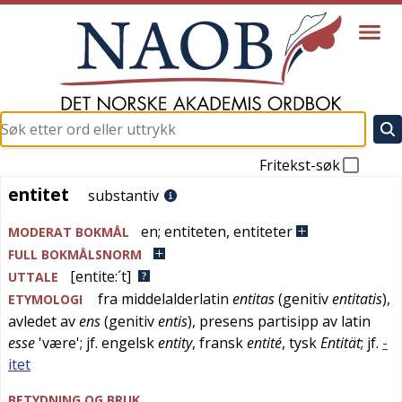
Fritekst-søk
entitet
entitet
substantiv
en
;
entiteten
,
entiteter
MODERAT BOKMÅL
FULL BOKMÅLSNORM
[entite:´t]
UTTALE
fra
middelalderlatin
entitas
(genitiv
entitatis
),
ETYMOLOGI
avledet av
ens
(genitiv
entis
), presens partisipp av
latin
esse
'
være
'; jf.
engelsk
entity
,
fransk
entité
,
tysk
Entität
; jf.
-
itet
BETYDNING OG BRUK