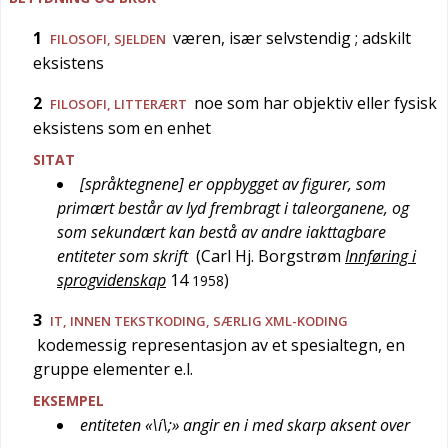
1
væren, især selvstendig
; adskilt
FILOSOFI
,
SJELDEN
eksistens
2
noe som har objektiv eller fysisk
FILOSOFI
,
LITTERÆRT
eksistens som en enhet
SITAT
[språktegnene] er oppbygget av figurer, som
primært består av lyd frembragt i taleorganene, og
som sekundært kan bestå av andre iakttagbare
entiteter som skrift
(
Carl Hj. Borgstrøm
Innføring i
sprogvidenskap
14
)
1958
3
IT
, INNEN TEKSTKODING, SÆRLIG XML-KODING
kodemessig representasjon av et spesialtegn, en
gruppe elementer e.l.
EKSEMPEL
entiteten «\í\;» angir en i med skarp aksent over