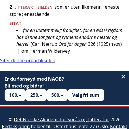
2
som er uten likemenn
; eneste
LITTERÆRT
,
SJELDEN
store
; enestående
SITAT
for en uuttømmelig frodighet, for en ødsel rigdom
hos denne sangens og rytmens enbårne mester og
herre!
(
Carl Nærup
Ord for dagen
326
(1925)
)
1929
| om Herman Wildenvey
Siter denne ordartikkelen
Er du fornøyd med NAOB?
Bli med og bidra!
100,–
250,–
500,–
Valgfri sum
©
Det Norske Akademi for Språk og Litteratur
2026
Redaksjonen
holder til i Osterhaus' gate 27 i Oslo.
Kontakt