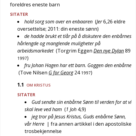
foreldres eneste barn
SITATER
hold sorg som over en enbaaren
(
Jer
6,26 eldre
oversettelse; 2011: din eneste sønn
)
de hadde brukt et tiår på å diskutere den enbårnes
hårlengde og manglende muligheter på
arbeidsmarkedet
(
Torgrim Eggen
Den nye Dylan
89
)
1997
fru Johan Hagen har ett barn. Goggen den enbårne
(
Tove Nilsen
G for Georg
24
)
1997
1.1
OM KRISTUS
SITATER
Gud sendte sin enbårne Sønn til verden for at vi
skal leve ved ham
(
1 Joh
4,9
)
jeg tror på Jesus Kristus, Guds enbårne Sønn,
vår Herre
| fra annen artikkel i den apostoliske
trosbekjennelse