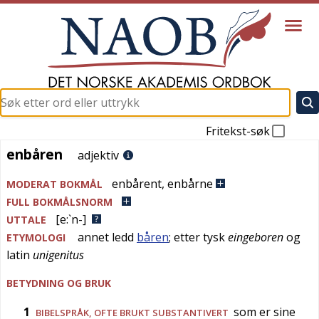
Fritekst-søk
enbåren
enbåren
adjektiv
enbårent
,
enbårne
MODERAT BOKMÅL
FULL BOKMÅLSNORM
[e:`n-]
UTTALE
annet ledd
båren
; etter
tysk
eingeboren
og
ETYMOLOGI
latin
unigenitus
BETYDNING OG BRUK
1
som er sine
BIBELSPRÅK
, OFTE BRUKT SUBSTANTIVERT