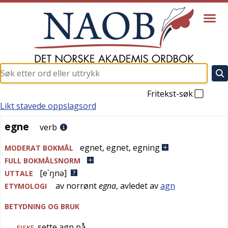
Fritekst-søk
Likt stavede oppslagsord
egne
egne
verb
egnet
,
egnet
,
egning
MODERAT BOKMÅL
FULL BOKMÅLSNORM
[e`ŋnə]
UTTALE
av
norrønt
egna
, avledet av
agn
ETYMOLOGI
BETYDNING OG BRUK
sette agn på
FISKE