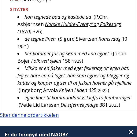
SITATER
han ægnede paa og kastede ud
(
P.Chr.
Asbjørnsen
Norske Huldre-Eventyr og Folkesagn
(1870)
326
)
de ægnte linen
(
Sigurd Sivertsen
Ramsvaag
10
)
1921
her kommer far og sønn med lina egnet
(
Johan
Bojer
Folk ved sjøen
158
)
1929
Mikko er en fisker med eget fiskerlag og egen båt.
Jeg er bare en på laget, hun som egner og bløgger og
kutter og kapper og ser til at fisken havner på hjellene
(
Ingeborg Arvola
Kniven i ilden
425
)
2022
egne liner til kommandant Eckleffs to fembøringer
(
Vetle Lid Larssen
De stjernekyndige
381
)
2023
Siter denne ordartikkelen
Er du fornøyd med NAOB?