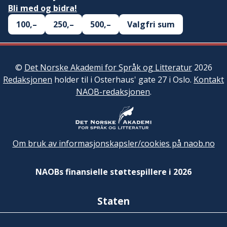
Bli med og bidra!
100,–
250,–
500,–
Valgfri sum
©
Det Norske Akademi for Språk og Litteratur
2026
Redaksjonen
holder til i Osterhaus' gate 27 i Oslo.
Kontakt
NAOB-redaksjonen
.
Om bruk av informasjonskapsler/cookies på naob.no
NAOBs finansielle støttespillere i 2026
Staten