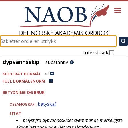
Fritekst-søk
dypvannsskip
dypvannsskip
substantiv
et
MODERAT BOKMÅL
FULL BOKMÅLSNORM
BETYDNING OG BRUK
batyskaf
OSEANOGRAFI
SITAT
belyst fra dypvannsskipet svømmer de merkeligste
skapninger omkring
(
Norges Handels- og