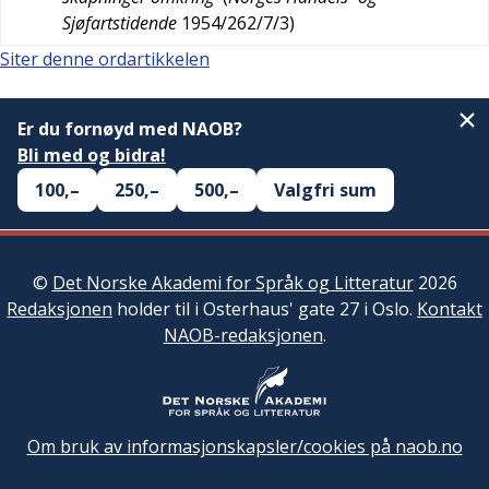
Sjøfartstidende
1954/262/7/3
)
Siter denne ordartikkelen
Er du fornøyd med NAOB?
Bli med og bidra!
100,–
250,–
500,–
Valgfri sum
©
Det Norske Akademi for Språk og Litteratur
2026
Redaksjonen
holder til i Osterhaus' gate 27 i Oslo.
Kontakt
NAOB-redaksjonen
.
Om bruk av informasjonskapsler/cookies på naob.no