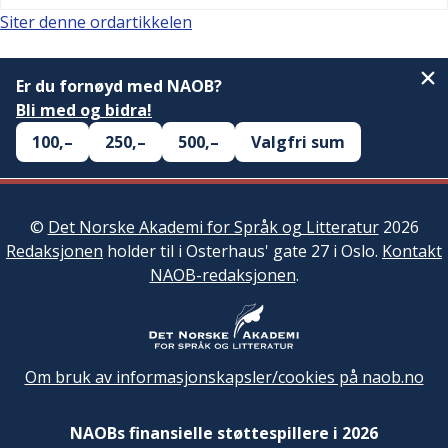
Siter denne ordartikkelen
Er du fornøyd med NAOB?
Bli med og bidra!
100,–
250,–
500,–
Valgfri sum
©
Det Norske Akademi for Språk og Litteratur
2026
Redaksjonen
holder til i Osterhaus' gate 27 i Oslo.
Kontakt
NAOB-redaksjonen
.
Om bruk av informasjonskapsler/cookies på naob.no
NAOBs finansielle støttespillere i 2026