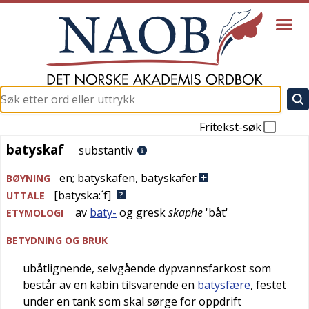
Fritekst-søk
batyskaf
batyskaf
substantiv
en
;
batyskafen
,
batyskafer
BØYNING
[batyska:´f]
UTTALE
av
baty-
og
gresk
skaphe
'
båt
'
ETYMOLOGI
BETYDNING OG BRUK
ubåtlignende, selvgående dypvannsfarkost som
består av en kabin tilsvarende en
batysfære
, festet
under en tank som skal sørge for oppdrift