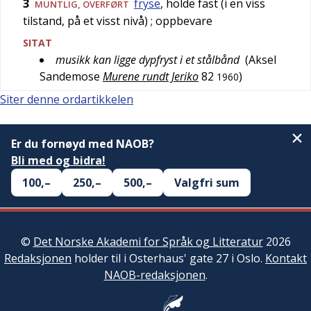
3
fryse
, holde fast (i en viss
MUNTLIG
,
OVERFØRT
tilstand, på et visst nivå)
; oppbevare
SITAT
musikk kan ligge dypfryst i et stålbånd
(
Aksel
Sandemose
Murene rundt Jeriko
82
)
1960
Siter denne ordartikkelen
Er du fornøyd med NAOB?
Bli med og bidra!
100,–
250,–
500,–
Valgfri sum
©
Det Norske Akademi for Språk og Litteratur
2026
Redaksjonen
holder til i Osterhaus' gate 27 i Oslo.
Kontakt
NAOB-redaksjonen
.