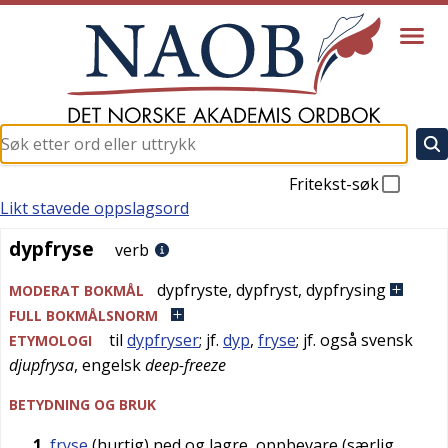
Fritekst-søk
Likt stavede oppslagsord
dypfryse
dypfryse
verb
dypfryste
,
dypfryst
,
dypfrysing
MODERAT BOKMÅL
FULL BOKMÅLSNORM
til
dypfryser
; jf.
dyp
,
fryse
; jf. også
svensk
ETYMOLOGI
djupfrysa
,
engelsk
deep-freeze
BETYDNING OG BRUK
1
fryse
(hurtig) ned og lagre, oppbevare (særlig