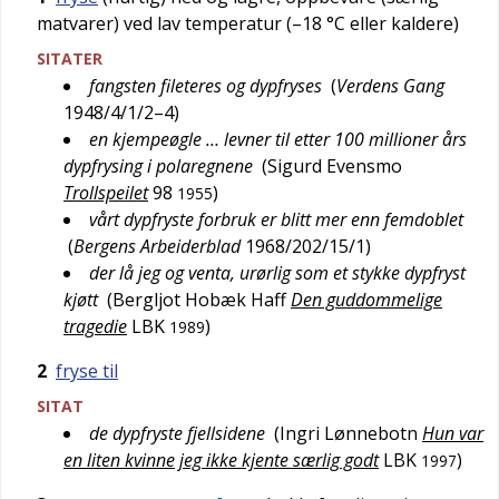
matvarer) ved lav temperatur (–18 °C eller kaldere)
SITATER
fangsten fileteres og dypfryses
(
Verdens Gang
1948/4/1/2–4
)
en kjempeøgle … levner til etter 100 millioner års
dypfrysing i polaregnene
(
Sigurd Evensmo
Trollspeilet
98
)
1955
vårt dypfryste forbruk er blitt mer enn femdoblet
(
Bergens Arbeiderblad
1968/202/15/1
)
der lå jeg og venta, urørlig som et stykke dypfryst
kjøtt
(
Bergljot Hobæk Haff
Den guddommelige
tragedie
LBK
)
1989
2
fryse til
SITAT
de dypfryste fjellsidene
(
Ingri Lønnebotn
Hun var
en liten kvinne jeg ikke kjente særlig godt
LBK
)
1997