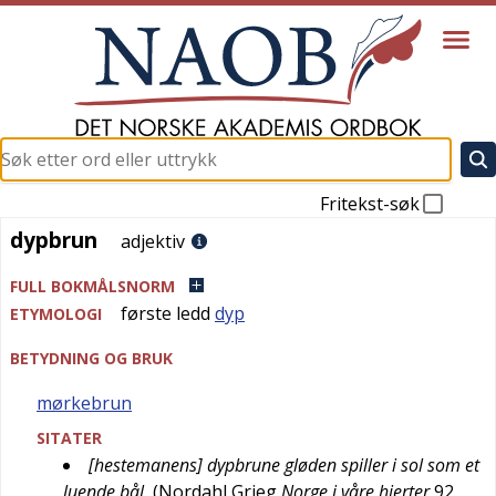
Fritekst-søk
dypbrun
dypbrun
adjektiv
FULL BOKMÅLSNORM
første ledd
dyp
ETYMOLOGI
BETYDNING OG BRUK
mørkebrun
SITATER
[hestemanens] dypbrune gløden spiller i sol som et
luende bål
(
Nordahl Grieg
Norge i våre hjerter
92