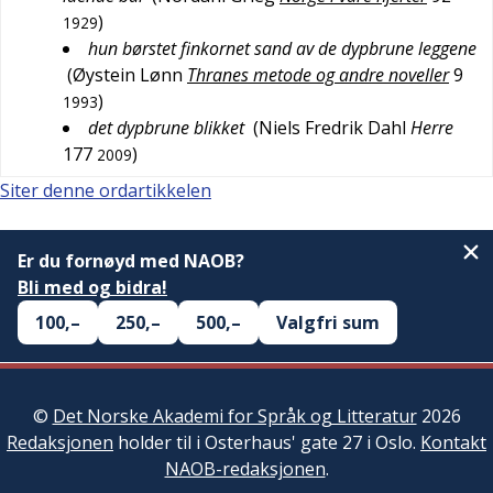
)
1929
hun børstet finkornet sand av de dypbrune leggene
(
Øystein Lønn
Thranes metode og andre noveller
9
)
1993
det dypbrune blikket
(
Niels Fredrik Dahl
Herre
177
)
2009
Siter denne ordartikkelen
Er du fornøyd med NAOB?
Bli med og bidra!
100,–
250,–
500,–
Valgfri sum
©
Det Norske Akademi for Språk og Litteratur
2026
Redaksjonen
holder til i Osterhaus' gate 27 i Oslo.
Kontakt
NAOB-redaksjonen
.