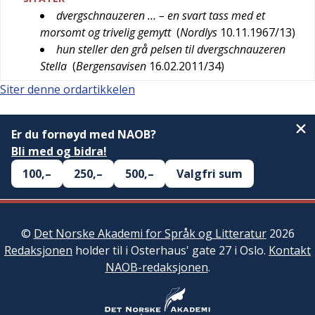
dvergschnauzeren … – en svart tass med et
morsomt og trivelig gemytt
(
Nordlys
10.11.1967/13
)
hun steller den grå pelsen til dvergschnauzeren
Stella
(
Bergensavisen
16.02.2011/34
)
Siter denne ordartikkelen
Er du fornøyd med NAOB?
Bli med og bidra!
100,–
250,–
500,–
Valgfri sum
©
Det Norske Akademi for Språk og Litteratur
2026
Redaksjonen
holder til i Osterhaus' gate 27 i Oslo.
Kontakt
NAOB-redaksjonen
.