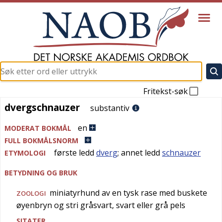
Fritekst-søk
dvergschnauzer
dvergschnauzer
substantiv
en
MODERAT BOKMÅL
FULL BOKMÅLSNORM
første ledd
dverg
; annet ledd
schnauzer
ETYMOLOGI
BETYDNING OG BRUK
miniatyrhund av en tysk rase med buskete
ZOOLOGI
øyenbryn og stri gråsvart, svart eller grå pels
SITATER