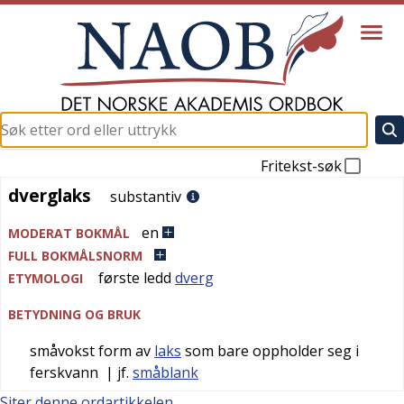
Fritekst-søk
dverglaks
dverglaks
substantiv
en
MODERAT BOKMÅL
FULL BOKMÅLSNORM
første ledd
dverg
ETYMOLOGI
BETYDNING OG BRUK
småvokst form av
laks
som bare oppholder seg i
ferskvann
| jf.
småblank
Siter denne ordartikkelen