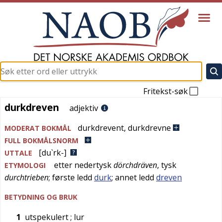
Fritekst-søk
durkdreven
durkdreven
adjektiv
durkdrevent
,
durkdrevne
MODERAT BOKMÅL
FULL BOKMÅLSNORM
[du`rk-]
UTTALE
etter
nedertysk
dörchdräven
,
tysk
ETYMOLOGI
durchtrieben
; første ledd
durk
; annet ledd
dreven
BETYDNING OG BRUK
1
utspekulert
; lur