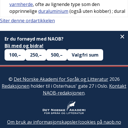
varmherde
, ofte av lignende type som den
opprinnelige
duraluminium
(også uten kobber)
; dural
Siter denne ordartikkelen
Er du fornøyd med NAOB?
Bli med og bidra!
100,–
250,–
500,–
Valgfri sum
©
Det Norske Akademi for Språk og Litteratur
2026
Redaksjonen
holder til i Osterhaus' gate 27 i Oslo.
Kontakt
NAOB-redaksjonen
.
Om bruk av informasjonskapsler/cookies på naob.no