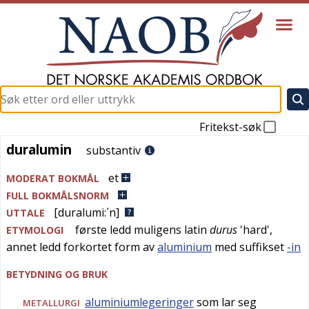
Fritekst-søk
duralumin
duralumin
substantiv
et
MODERAT BOKMÅL
FULL BOKMÅLSNORM
[duralumi:´n]
UTTALE
første ledd muligens
latin
durus
'
hard
',
ETYMOLOGI
annet ledd forkortet form av
aluminium
med suffikset
-in
BETYDNING OG BRUK
aluminiumlegeringer
som lar seg
METALLURGI