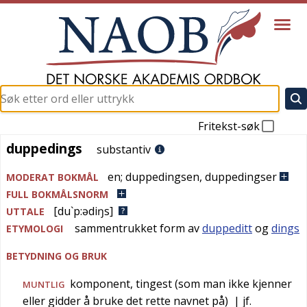
Fritekst-søk
duppedings
duppedings
substantiv
en
;
duppedingsen
,
duppedingser
MODERAT BOKMÅL
FULL BOKMÅLSNORM
[du`p:ədiŋs]
UTTALE
sammentrukket form av
duppeditt
og
dings
ETYMOLOGI
BETYDNING OG BRUK
komponent, tingest (som man ikke kjenner
MUNTLIG
eller gidder å bruke det rette navnet på)
| jf.