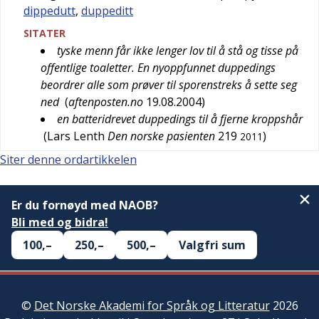
dippedutt
,
duppeditt
SITATER
tyske menn får ikke lenger lov til å stå og tisse på
offentlige toaletter. En nyoppfunnet duppedings
beordrer alle som prøver til sporenstreks å sette seg
ned
(
aftenposten.no
19.08.2004
)
en batteridrevet duppedings til å fjerne kroppshår
(
Lars Lenth
Den norske pasienten
219
)
2011
Siter denne ordartikkelen
Er du fornøyd med NAOB?
Bli med og bidra!
100,–
250,–
500,–
Valgfri sum
©
Det Norske Akademi for Språk og Litteratur
2026