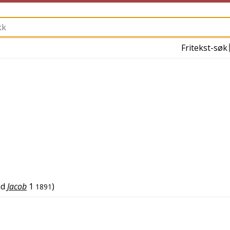
Fritekst-søk
nd
Jacob
1
)
1891