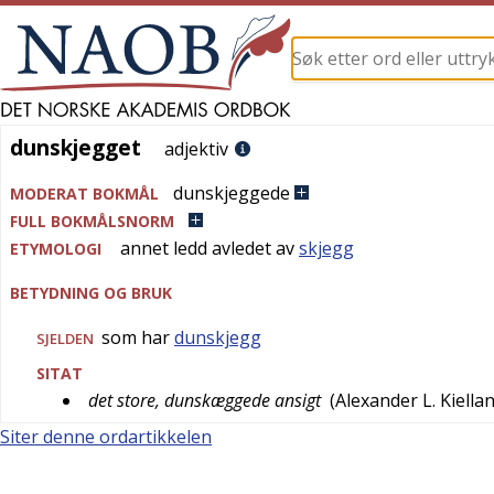
dunskjegget
dunskjegget
adjektiv
dunskjeggede
MODERAT BOKMÅL
FULL BOKMÅLSNORM
annet ledd avledet av
skjegg
ETYMOLOGI
BETYDNING OG BRUK
som har
dunskjegg
SJELDEN
SITAT
det store, dunskæggede ansigt
(
Alexander L. Kiella
Siter denne ordartikkelen