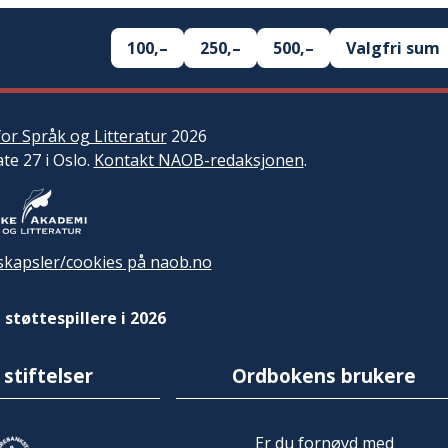
100,–
250,–
500,–
Valgfri sum
or Språk og Litteratur
2026
ate 27 i Oslo.
Kontakt NAOB-redaksjonen
.
kapsler/cookies på naob.no
 støttespillere i 2026
 stiftelser
Ordbokens brukere
Er du fornøyd med