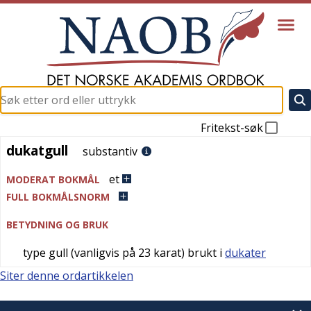
Fritekst-søk
dukatgull
dukatgull
substantiv
et
MODERAT BOKMÅL
FULL BOKMÅLSNORM
BETYDNING OG BRUK
type gull (vanligvis på 23 karat) brukt i
dukater
Siter denne ordartikkelen