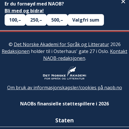
Er du fornøyd med NAOB?
Bli med og bidra!
100,–
250,–
500,–
Valgfri sum
©
Det Norske Akademi for Språk og Litteratur
2026
Redaksjonen
holder til i Osterhaus' gate 27 i Oslo.
Kontakt
NAOB-redaksjonen
.
Om bruk av informasjonskapsler/cookies på naob.no
NAOBs finansielle støttespillere i 2026
Staten