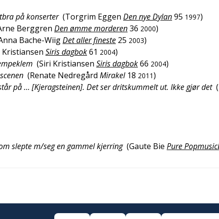
itbra på konserter
(
Torgrim Eggen
Den nye Dylan
95
)
1997
Arne Berggren
Den ømme morderen
36
)
2000
Anna Bache-Wiig
Det aller fineste
25
)
2003
i Kristiansen
Siris dagbok
61
)
2004
jempeklem
(
Siri Kristiansen
Siris dagbok
66
)
2004
v scenen
(
Renate Nedregård
Mirakel
18
)
2011
står på … [Kjeragsteinen]. Det ser dritskummelt ut. Ikke gjør det
(
e som slepte m/seg en gammel kjerring
(
Gaute Bie
Pure Popmusic