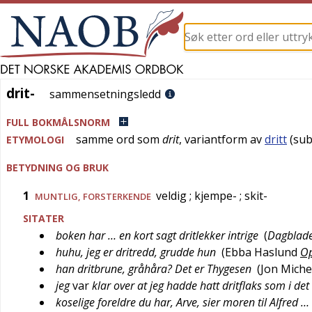
drit-
drit-
sammensetningsledd
FULL BOKMÅLSNORM
samme ord som
drit
, variantform av
dritt
(sub
ETYMOLOGI
BETYDNING OG BRUK
1
veldig
; kjempe-
; skit-
MUNTLIG
,
FORSTERKENDE
SITATER
boken har … en kort sagt dritlekker intrige
(
Dagblade
huhu, jeg er dritredd, grudde hun
(
Ebba Haslund
Op
han dritbrune, gråhåra? Det er Thygesen
(
Jon Miche
jeg
var
klar over at jeg hadde hatt dritflaks som i de
koselige foreldre du har, Arve, sier moren til Alfred … –