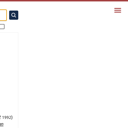
2
)
1992
an