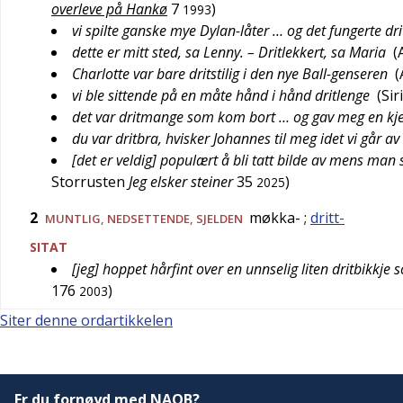
overleve på Hankø
7
)
1993
vi spilte ganske mye Dylan-låter … og det fungerte dr
dette er mitt sted, sa Lenny. – Dritlekkert, sa Maria
(
Charlotte var bare dritstilig i den nye Ball-genseren
(
vi ble sittende på en måte hånd i hånd dritlenge
(
Sir
det var dritmange som kom bort … og gav meg en k
du var dritbra, hvisker Johannes til meg idet vi går a
[det er veldig] populært å bli tatt bilde av mens man 
Storrusten
Jeg elsker steiner
35
)
2025
2
møkka-
;
dritt-
MUNTLIG
,
NEDSETTENDE
,
SJELDEN
SITAT
[jeg] hoppet hårfint over en unnselig liten dritbikkj
176
)
2003
Siter denne ordartikkelen
Er du fornøyd med NAOB?