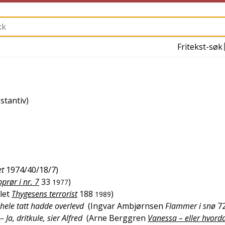
Fritekst-søk
stantiv)
t
1974/40/18/7
)
prør i nr. 7
33
)
1977
let
Thygesens terrorist
188
)
1989
t hele tatt hadde overlevd
(
Ingvar Ambjørnsen
Flammer i snø
7
 Ja, dritkule, sier Alfred
(
Arne Berggren
Vanessa – eller hvord