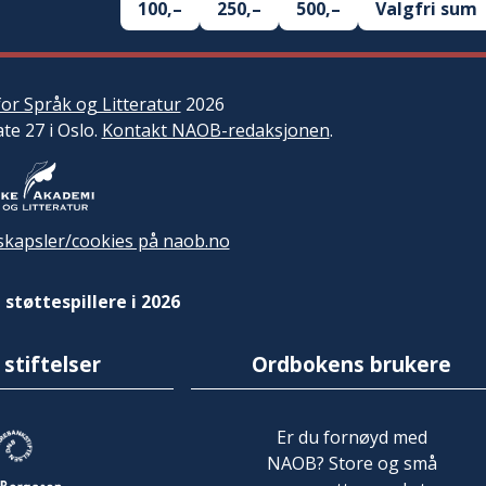
100,–
250,–
500,–
Valgfri sum
or Språk og Litteratur
2026
ate 27 i Oslo.
Kontakt NAOB-redaksjonen
.
kapsler/cookies på naob.no
 støttespillere i 2026
 stiftelser
Ordbokens brukere
Er du fornøyd med
NAOB? Store og små