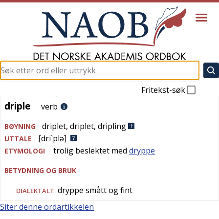
Fritekst-søk
driple
driple
verb
driplet
,
driplet
,
dripling
BØYNING
[dri`plə]
UTTALE
trolig beslektet med
dryppe
ETYMOLOGI
BETYDNING OG BRUK
dryppe smått og fint
DIALEKTALT
Siter denne ordartikkelen