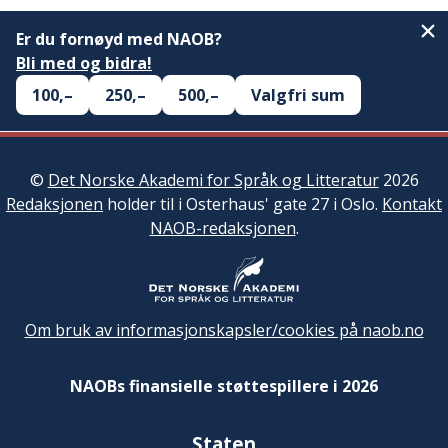
Er du fornøyd med NAOB?
Bli med og bidra!
100,–
250,–
500,–
Valgfri sum
©
Det Norske Akademi for Språk og Litteratur
2026
Redaksjonen
holder til i Osterhaus' gate 27 i Oslo.
Kontakt
NAOB-redaksjonen
.
Om bruk av informasjonskapsler/cookies på naob.no
NAOBs finansielle støttespillere i 2026
Staten