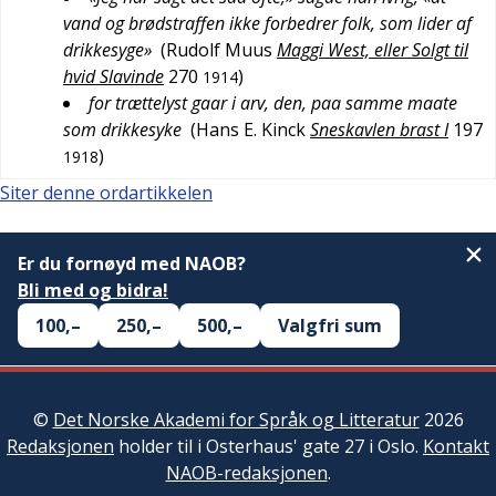
vand og brødstraffen ikke forbedrer folk, som lider af
drikkesyge»
(
Rudolf Muus
Maggi West, eller Solgt til
hvid Slavinde
270
)
1914
for trættelyst gaar i arv, den, paa samme maate
som drikkesyke
(
Hans E. Kinck
Sneskavlen brast I
197
)
1918
Siter denne ordartikkelen
Er du fornøyd med NAOB?
Bli med og bidra!
100,–
250,–
500,–
Valgfri sum
©
Det Norske Akademi for Språk og Litteratur
2026
Redaksjonen
holder til i Osterhaus' gate 27 i Oslo.
Kontakt
NAOB-redaksjonen
.