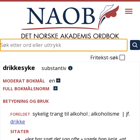
Fritekst-søk
drikkesyke
drikkesyke
substantiv
en
MODERAT BOKMÅL
FULL BOKMÅLSNORM
BETYDNING OG BRUK
sykelig trang til alkohol
; alkoholisme
| jf.
FORELDET
drikke
SITATER
«Jeg har sagt det saa ofte,» sagde han ivrig, «at