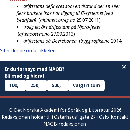
driftsstans defineres som en tilstand der en eller
flere brukere ikke har tilgang til IT-systemet [ved
bedriften]
(
altinnett.brreg.no
25.07.2011
)
trolig ett års driftsstans på Njord-feltet
(
aftenposten.no
27.09.2013
)
driftsstans på Dovrebanen
(
tryggtrafikk.no
2014
)
Siter denne ordartikkelen
Er du fornøyd med NAOB?
Bli med og bidra!
100,–
250,–
500,–
Valgfri sum
©
Det Norske Akademi for Språk og Litteratur
2026
Redaksjonen
holder til i Osterhaus' gate 27 i Oslo.
Kontakt
NAOB-redaksjonen
.