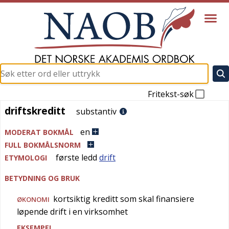
Fritekst-søk
driftskreditt
driftskreditt
substantiv
en
MODERAT BOKMÅL
FULL BOKMÅLSNORM
første ledd
drift
ETYMOLOGI
BETYDNING OG BRUK
kortsiktig kreditt som skal finansiere
ØKONOMI
løpende drift i en virksomhet
EKSEMPEL