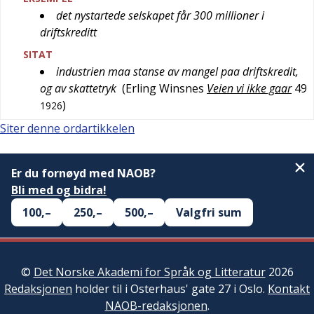
det nystartede selskapet får 300 millioner i
driftskreditt
SITAT
industrien maa stanse av mangel paa driftskredit,
og av skattetryk
(
Erling Winsnes
Veien vi ikke gaar
49
)
1926
Siter denne ordartikkelen
Er du fornøyd med NAOB?
Bli med og bidra!
100,–
250,–
500,–
Valgfri sum
©
Det Norske Akademi for Språk og Litteratur
2026
Redaksjonen
holder til i Osterhaus' gate 27 i Oslo.
Kontakt
NAOB-redaksjonen
.