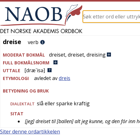
dreise
dreise
verb
dreiset
,
dreiset
,
dreising
MODERAT BOKMÅL
FULL BOKMÅLSNORM
[dræ`isə]
UTTALE
avledet av
dreis
ETYMOLOGI
BETYDNING OG BRUK
slå eller sparke kraftig
DIALEKTALT
SITAT
[jeg] dreiset til [ballen] alt jeg kunne, og den fór inn
Siter denne ordartikkelen