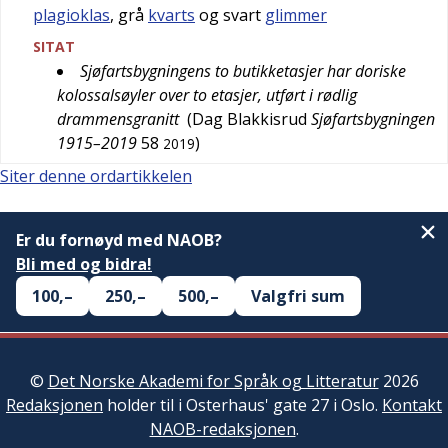
plagioklas
, grå
kvarts
og svart
glimmer
SITAT
Sjøfartsbygningens to butikketasjer har doriske
kolossalsøyler over to etasjer, utført i rødlig
drammensgranitt
(
Dag Blakkisrud
Sjøfartsbygningen
1915–2019
58
)
2019
Siter denne ordartikkelen
Er du fornøyd med NAOB?
Bli med og bidra!
100,–
250,–
500,–
Valgfri sum
©
Det Norske Akademi for Språk og Litteratur
2026
Redaksjonen
holder til i Osterhaus' gate 27 i Oslo.
Kontakt
NAOB-redaksjonen
.