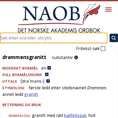
Fritekst-søk
drammensgranitt
drammensgranitt
substantiv
en
MODERAT BOKMÅL
FULL BOKMÅLSNORM
[dra´m:əns-]
UTTALE
første ledd etter stedsnavnet
Drammen
;
ETYMOLOGI
annet ledd
granitt
BETYDNING OG BRUK
granitt med rød
kalifeltspat
, hvit
MINERALOGI