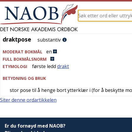
draktpose
draktpose
substantiv
en
MODERAT BOKMÅL
FULL BOKMÅLSNORM
første ledd
drakt
ETYMOLOGI
BETYDNING OG BRUK
stor pose til å henge bort ytterklær i (for å beskytte mot 
Siter denne ordartikkelen
Er du fornøyd med NAOB?