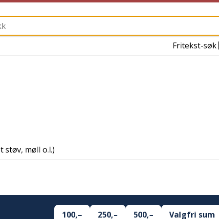
Fritekst-søk
støv, møll o.l.)
100,–
250,–
500,–
Valgfri sum