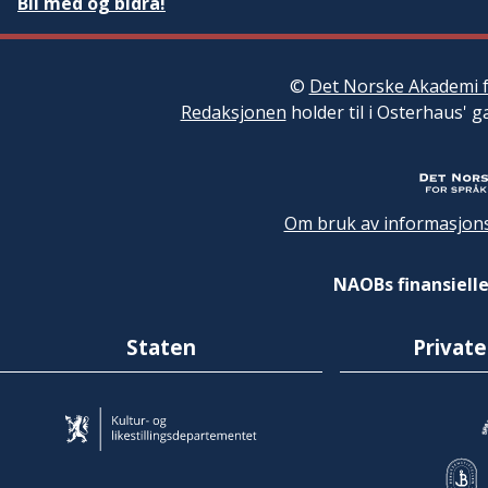
Bli med og bidra!
©
Det Norske Akademi f
Redaksjonen
holder til i Osterhaus' g
Om bruk av informasjons
NAOBs finansielle
Staten
Private