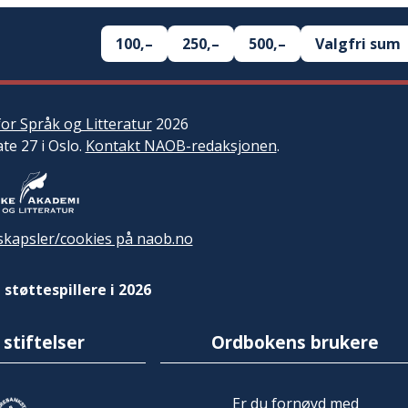
100,–
250,–
500,–
Valgfri sum
or Språk og Litteratur
2026
ate 27 i Oslo.
Kontakt NAOB-redaksjonen
.
kapsler/cookies på naob.no
 støttespillere i 2026
 stiftelser
Ordbokens brukere
Er du fornøyd med