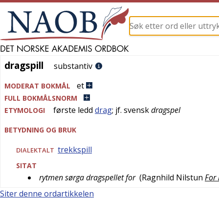
dragspill
dragspill
substantiv
et
MODERAT BOKMÅL
FULL BOKMÅLSNORM
første ledd
drag
; jf.
svensk
dragspel
ETYMOLOGI
BETYDNING OG BRUK
trekkspill
DIALEKTALT
SITAT
rytmen sørga dragspellet for
(
Ragnhild Nilstun
For 
Siter denne ordartikkelen