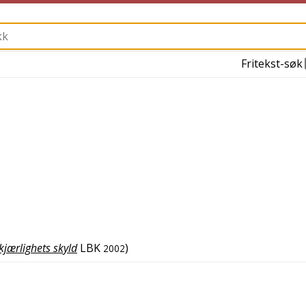
Fritekst-søk
kjærlighets skyld
LBK
)
2002