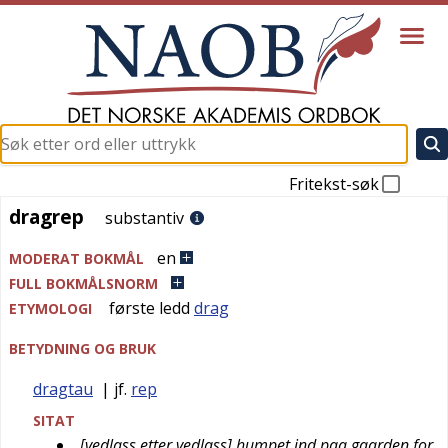
Fritekst-søk
dragrep
dragrep
substantiv
en
MODERAT BOKMÅL
FULL BOKMÅLSNORM
første ledd
drag
ETYMOLOGI
BETYDNING OG BRUK
dragtau
| jf.
rep
SITAT
[vedlass etter vedlass] humpet ind paa gaarden for