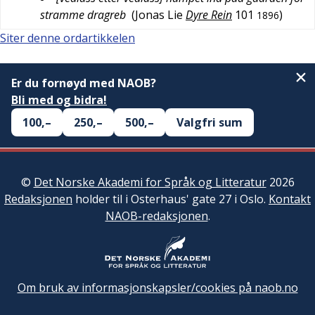
stramme dragreb
(
Jonas Lie
Dyre Rein
101
)
1896
Siter denne ordartikkelen
Er du fornøyd med NAOB?
Bli med og bidra!
100,–
250,–
500,–
Valgfri sum
©
Det Norske Akademi for Språk og Litteratur
2026
Redaksjonen
holder til i Osterhaus' gate 27 i Oslo.
Kontakt
NAOB-redaksjonen
.
Om bruk av informasjonskapsler/cookies på naob.no