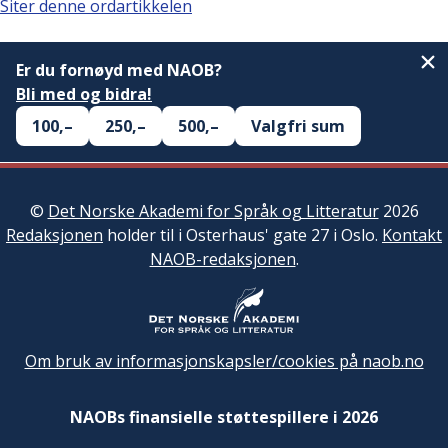
Siter denne ordartikkelen
Er du fornøyd med NAOB?
Bli med og bidra!
100,–
250,–
500,–
Valgfri sum
©
Det Norske Akademi for Språk og Litteratur
2026
Redaksjonen
holder til i Osterhaus' gate 27 i Oslo.
Kontakt
NAOB-redaksjonen
.
Om bruk av informasjonskapsler/cookies på naob.no
NAOBs finansielle støttespillere i 2026