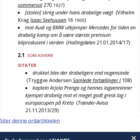
sommersol
270
)
1927
[stolen] skreg under hans drabelige vægt
(
Vilhelm
Krag
Isaac Seehuusen
16
)
1900
mot Audi og BMW utkjemper Mercedes for tiden en
drabelig kamp om å være største premium
bilprodusent i verden
(
Hallingdølen
21.01.2014/17
)
2.1
SOM ADVERB
SITATER
drukket blev der drabeligere end nogensinde
(
Tryggve Andersen
Samlede fortællinger I
108
)
kaptein Arjola Prenga og hennes lagvenninner
kjempet drabelig mot et meget godt gresk lag i
europacupen på Kreta
(
Trønder-Avisa
21.11.2013/29
)
Siter denne ordartikkelen