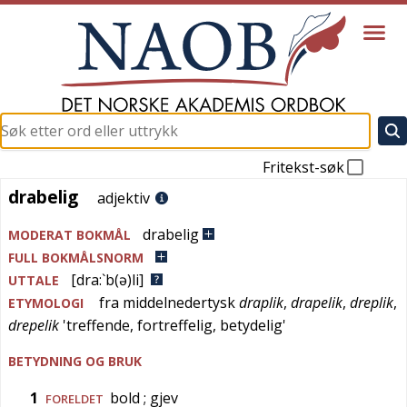
Fritekst-søk
drabelig
drabelig
adjektiv
drabelig
MODERAT BOKMÅL
FULL BOKMÅLSNORM
[dra:`b(ə)li]
UTTALE
fra
middelnedertysk
draplik
,
drapelik
,
dreplik
,
ETYMOLOGI
drepelik
'
treffende, fortreffelig, betydelig
'
BETYDNING OG BRUK
1
bold
; gjev
FORELDET