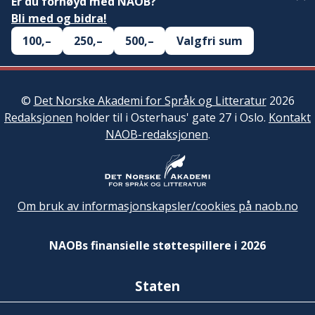
Er du fornøyd med NAOB?
Bli med og bidra!
100,–
250,–
500,–
Valgfri sum
©
Det Norske Akademi for Språk og Litteratur
2026
Redaksjonen
holder til i Osterhaus' gate 27 i Oslo.
Kontakt
NAOB-redaksjonen
.
Om bruk av informasjonskapsler/cookies på naob.no
NAOBs finansielle støttespillere i 2026
Staten