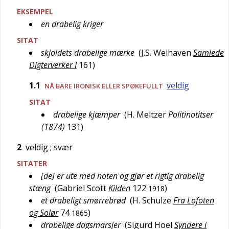
EKSEMPEL
en drabelig kriger
SITAT
skjoldets drabelige mærke
(
J.S. Welhaven
Samlede
Digterverker I
161
)
1.1
veldig
NÅ BARE
IRONISK
ELLER
SPØKEFULLT
SITAT
drabelige kjæmper
(
H. Meltzer
Politinotitser
(1874)
131
)
2
veldig
; svær
SITATER
[de] er ute med noten og gjør et rigtig drabelig
stæng
(
Gabriel Scott
Kilden
122
)
1918
et drabeligt smørrebrød
(
H. Schulze
Fra Lofoten
og Solør
74
)
1865
drabelige dagsmarsjer
(
Sigurd Hoel
Syndere i