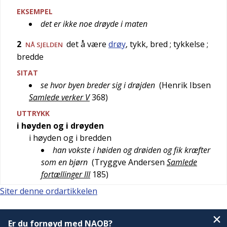
EKSEMPEL
det er ikke noe drøyde i maten
2
det å være
drøy
, tykk, bred
; tykkelse
;
NÅ SJELDEN
bredde
SITAT
se hvor byen breder sig i drøjden
(
Henrik Ibsen
Samlede verker V
368
)
UTTRYKK
i høyden og i drøyden
i høyden og i bredden
han vokste i høiden og drøiden og fik kræfter
som en bjørn
(
Tryggve Andersen
Samlede
fortællinger III
185
)
Siter denne ordartikkelen
Er du fornøyd med NAOB?