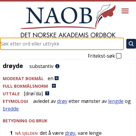
Fritekst-søk
drøyde
drøyde
substantiv
en
MODERAT BOKMÅL
FULL BOKMÅLSNORM
[drøi`də]
UTTALE
avledet av
drøy
etter mønster av
lengde
og
ETYMOLOGI
bredde
BETYDNING OG BRUK
1
det å være
drøy
, vare lenge
NÅ SJELDEN