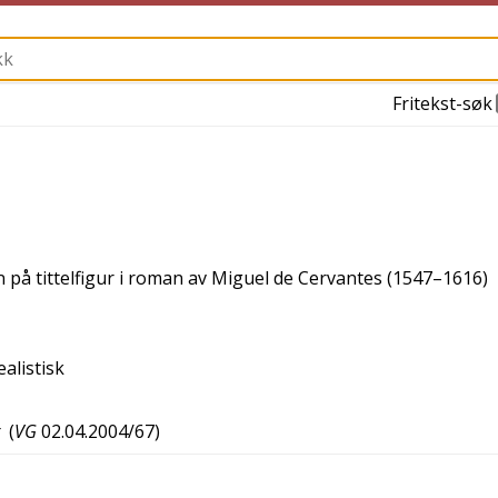
Fritekst-søk
n på tittelfigur i roman av Miguel de Cervantes (1547–1616)
ealistisk
(
VG
02.04.2004/67
)