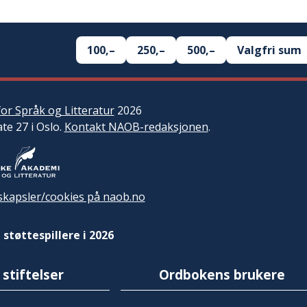
100,–
250,–
500,–
Valgfri sum
or Språk og Litteratur
2026
ate 27 i Oslo.
Kontakt NAOB-redaksjonen
.
kapsler/cookies på naob.no
 støttespillere i 2026
 stiftelser
Ordbokens brukere