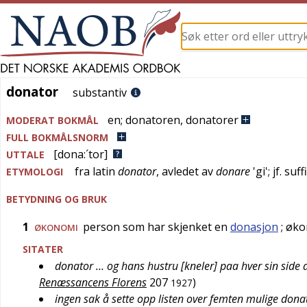
donator
donator
substantiv
en
;
donatoren
,
donatorer
MODERAT BOKMÅL
FULL BOKMÅLSNORM
[dona:´tor]
UTTALE
fra
latin
donator
, avledet av
donare
'
gi
'; jf. suf
ETYMOLOGI
BETYDNING OG BRUK
1
person som har skjenket en
donasjon
; øk
ØKONOMI
SITATER
donator … og hans hustru [kneler] paa hver sin side
Renæssancens Florens
207
)
1927
ingen sak å sette opp listen over femten mulige dona