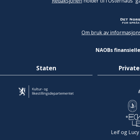
Redaksjonen
holder til i Osterhaus' g
Om bruk av informasjons
NAOBs finansielle
Staten
Private
Leif og Lucy