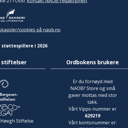
ate 27 i Oslo.
Kontakt NAOB-redaksjonen
.
kapsler/cookies på naob.no
 støttespillere i 2026
 stiftelser
Ordbokens brukere
Er du fornøyd med
NAOB? Store og små
gaver mottas med stor
takk.
Vårt Vipps-nummer er
629219
 Høegh Stiftelse
Vårt kontonummer er: