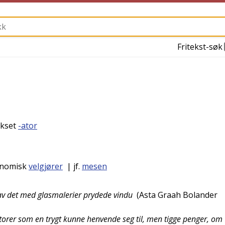
Fritekst-søk
fikset
-ator
onomisk
velgjører
| jf.
mesen
 av det med glasmalerier prydede vindu
(
Asta Graah Bolander
torer som en trygt kunne henvende seg til, men tigge penger, om