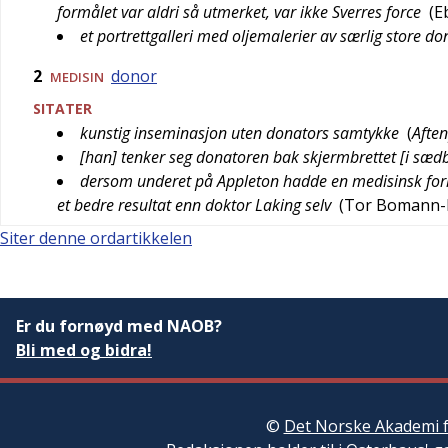
formålet var aldri så utmerket, var ikke Sverres force
(
E
et portrettgalleri med oljemalerier av særlig store do
2
donor
MEDISIN
SITATER
kunstig inseminasjon uten donators samtykke
(
Afte
[han] tenker seg donatoren bak skjermbrettet [i sæ
dersom underet på Appleton hadde en medisinsk forkl
et bedre resultat enn doktor Laking selv
(
Tor Bomann-
Siter denne ordartikkelen
Er du fornøyd med NAOB?
Bli med og bidra!
©
Det Norske Akademi f