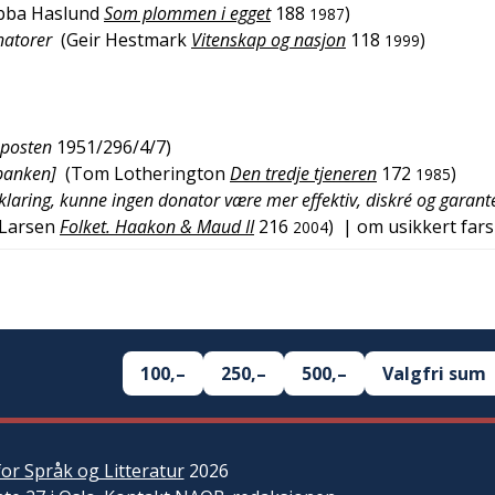
bba Haslund
Som plommen i egget
188
)
1987
natorer
(
Geir Hestmark
Vitenskap og nasjon
118
)
1999
nposten
1951/296/4/7
)
dbanken]
(
Tom Lotherington
Den tredje tjeneren
172
)
1985
aring, kunne ingen donator være mer effektiv, diskré og garante
Larsen
Folket. Haakon & Maud II
216
)
| om usikkert far
2004
100,–
250,–
500,–
Valgfri sum
or Språk og Litteratur
2026