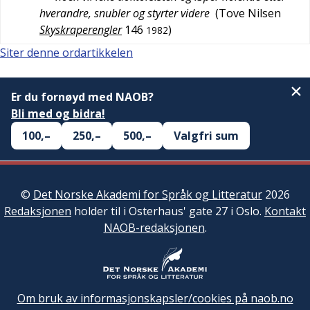
hverandre, snubler og styrter videre
(
Tove Nilsen
Skyskraperengler
146
)
1982
Siter denne ordartikkelen
Er du fornøyd med NAOB?
Bli med og bidra!
100,–
250,–
500,–
Valgfri sum
©
Det Norske Akademi for Språk og Litteratur
2026
Redaksjonen
holder til i Osterhaus' gate 27 i Oslo.
Kontakt
NAOB-redaksjonen
.
Om bruk av informasjonskapsler/cookies på naob.no