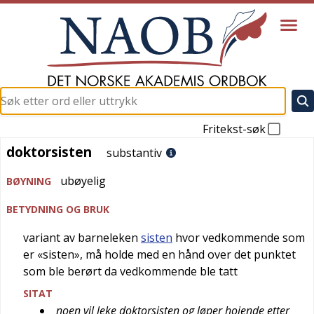
Fritekst-søk
doktorsisten
doktorsisten
substantiv
ubøyelig
BØYNING
BETYDNING OG BRUK
variant av barneleken
sisten
hvor vedkommende som
er «sisten», må holde med en hånd over det punktet
som ble berørt da vedkommende ble tatt
SITAT
noen vil leke doktorsisten og løper hoiende etter