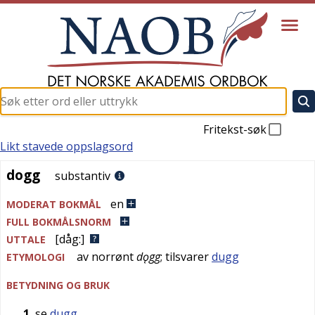
Fritekst-søk
Likt stavede oppslagsord
dogg
dogg
substantiv
en
MODERAT BOKMÅL
FULL BOKMÅLSNORM
[dåg:]
UTTALE
av
norrønt
dǫgg
; tilsvarer
dugg
ETYMOLOGI
BETYDNING OG BRUK
1
se
dugg