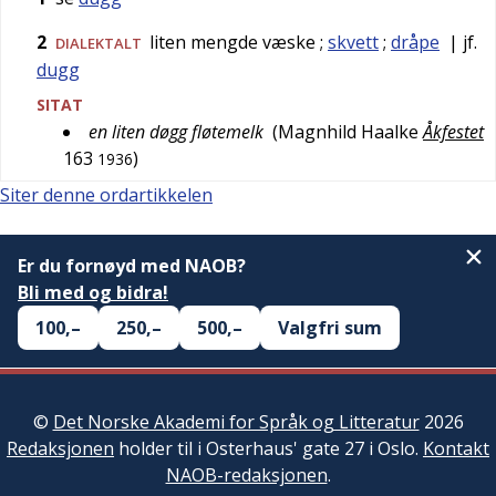
2
liten mengde væske
;
skvett
;
dråpe
| jf.
DIALEKTALT
dugg
SITAT
en liten døgg fløtemelk
(
Magnhild Haalke
Åkfestet
163
)
1936
Siter denne ordartikkelen
Er du fornøyd med NAOB?
Bli med og bidra!
100,–
250,–
500,–
Valgfri sum
©
Det Norske Akademi for Språk og Litteratur
2026
Redaksjonen
holder til i Osterhaus' gate 27 i Oslo.
Kontakt
NAOB-redaksjonen
.