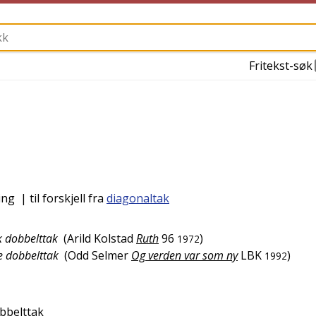
Fritekst-søk
ing
| til forskjell fra
diagonaltak
k dobbelttak
(
Arild Kolstad
Ruth
96
)
1972
e dobbelttak
(
Odd Selmer
Og verden var som ny
LBK
)
1992
bbelttak