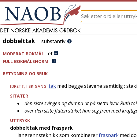
dobbelttak
dobbelttak
substantiv
et
MODERAT BOKMÅL
FULL BOKMÅLSNORM
BETYDNING OG BRUK
tak
med begge stavene samtidig
; stak
IDRETT
, I SKIGANG
SITATER
den siste svingen og dumpa ut på sletta hvor Ruth to
over den siste flaten staket han seg frem med kraftig
UTTRYKK
dobbelttak med fraspark
langrennsteknikk som kombinerer
fraspark
med do