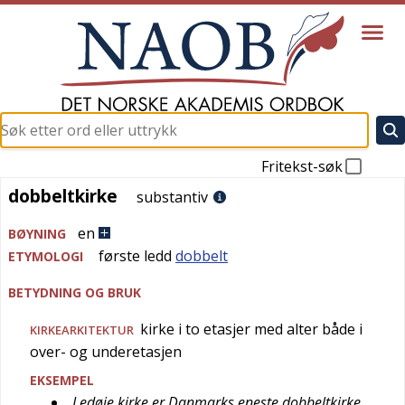
Fritekst-søk
dobbeltkirke
dobbeltkirke
substantiv
en
BØYNING
første ledd
dobbelt
ETYMOLOGI
BETYDNING OG BRUK
kirke i to etasjer med alter både i
KIRKEARKITEKTUR
over- og underetasjen
EKSEMPEL
Ledøje kirke er Danmarks eneste dobbeltkirke