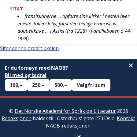
SITAT
fransiskanerne … opførte sine kirker i nesten hver
eneste italiensk by, først den hellige Franciscus’
dobbeltkirke … i Assisi (fra 1228)
(
Familieboken 5
44
)
1939
Siter denne ordartikkelen
Er du fornøyd med NAOB?
Bli med og bidra!
100,–
250,–
500,–
Valgfri sum
©
Det Norske Akademi for Språk og Litteratur
2026
Redaksjonen
holder til i Osterhaus' gate 27 i Oslo.
Kontakt
NAOB-redaksjonen
.