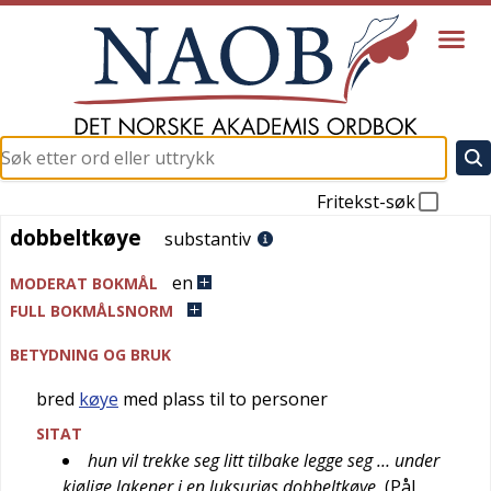
Fritekst-søk
dobbeltkøye
dobbeltkøye
substantiv
en
MODERAT BOKMÅL
FULL BOKMÅLSNORM
BETYDNING OG BRUK
bred
køye
med plass til to personer
SITAT
hun vil trekke seg litt tilbake legge seg … under
kjølige lakener i en luksuriøs dobbeltkøye
(
Pål