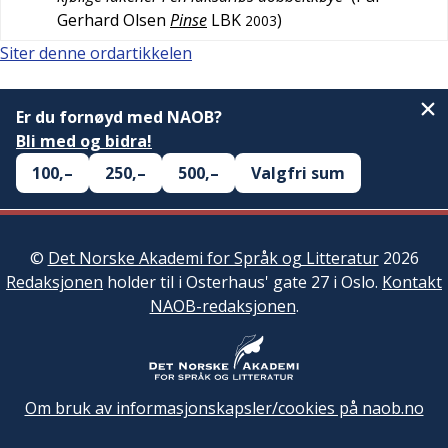
Gerhard Olsen
Pinse
LBK
)
2003
Siter denne ordartikkelen
Er du fornøyd med NAOB?
Bli med og bidra!
100,–
250,–
500,–
Valgfri sum
©
Det Norske Akademi for Språk og Litteratur
2026
Redaksjonen
holder til i Osterhaus' gate 27 i Oslo.
Kontakt
NAOB-redaksjonen
.
Om bruk av informasjonskapsler/cookies på naob.no