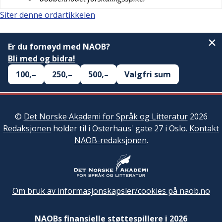
Siter denne ordartikkelen
Er du fornøyd med NAOB?
Bli med og bidra!
100,–
250,–
500,–
Valgfri sum
©
Det Norske Akademi for Språk og Litteratur
2026
Redaksjonen
holder til i Osterhaus' gate 27 i Oslo.
Kontakt
NAOB-redaksjonen
.
Om bruk av informasjonskapsler/cookies på naob.no
NAOBs finansielle støttespillere i 2026