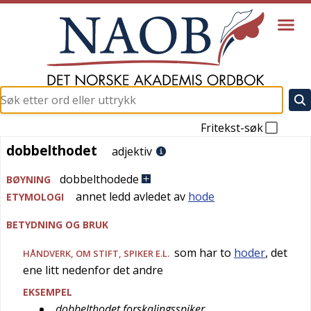
Fritekst-søk
dobbelthodet
dobbelthodet
adjektiv
dobbelthodede
BØYNING
annet ledd avledet av
hode
ETYMOLOGI
BETYDNING OG BRUK
som har to
hoder
, det
HÅNDVERK
, OM STIFT, SPIKER E.L.
ene litt nedenfor det andre
EKSEMPEL
dobbelthodet forskalingsspiker