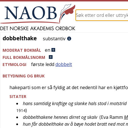
dobbelthake
dobbelthake
substantiv
en
MODERAT BOKMÅL
FULL BOKMÅLSNORM
første ledd
dobbelt
ETYMOLOGI
BETYDNING OG BRUK
hakeparti som er så fyldig at det nedentil har en kjøtt
SITATER
hans samtidig kraftige og slanke hals stod i motstrid
)
1914
dobbelthakene hennes dirret og skalv
(
Eva Ramm
M
hun får dobbelthake av å bøye hodet bratt ned mot 