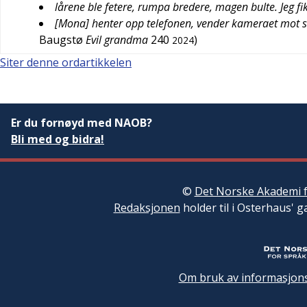
lårene ble fetere, rumpa bredere, magen bulte. Jeg f
[Mona] henter opp telefonen, vender kameraet mot se
Baugstø
Evil grandma
240
)
2024
Siter denne ordartikkelen
Er du fornøyd med NAOB?
Bli med og bidra!
©
Det Norske Akademi f
Redaksjonen
holder til i Osterhaus' g
Om bruk av informasjons