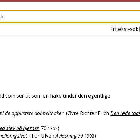
Fritekst-søk
fold som ser ut som en hake under den egentlige
 til de oppustete dobbelthaker
(
Øvre Richter Frich
Den røde taa
ed støv på hjernen
70
)
1958
mellomgulvet
(
Tor Ulven
Avløsning
79
)
1993