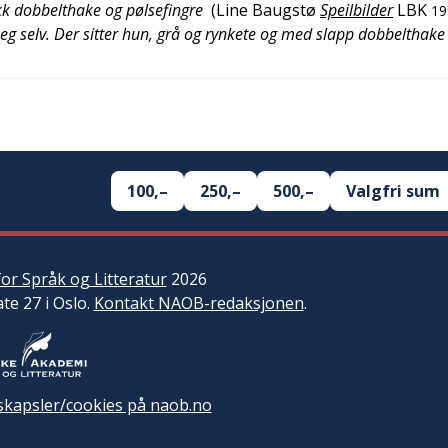
ikk dobbelthake og pølsefingre
(
Line Baugstø
Speilbilder
LBK
19
g selv. Der sitter hun, grå og rynkete og med slapp dobbelthake
100,–
250,–
500,–
Valgfri sum
or Språk og Litteratur
2026
ate 27 i Oslo.
Kontakt NAOB-redaksjonen
.
kapsler/cookies på naob.no