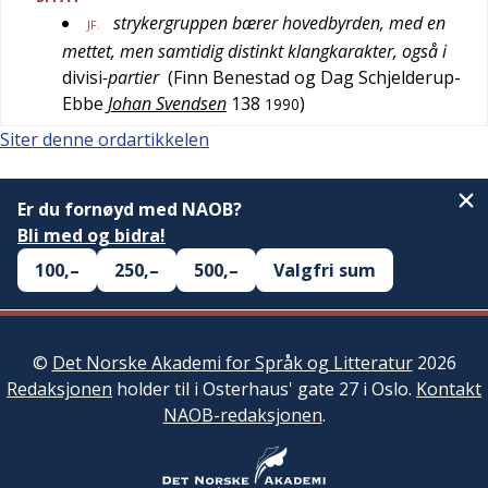
strykergruppen bærer hovedbyrden, med en
JF.
mettet, men samtidig distinkt klangkarakter, også i
divisi
-partier
(
Finn Benestad og Dag Schjelderup-
Ebbe
Johan Svendsen
138
)
1990
Siter denne ordartikkelen
Er du fornøyd med NAOB?
Bli med og bidra!
100,–
250,–
500,–
Valgfri sum
©
Det Norske Akademi for Språk og Litteratur
2026
Redaksjonen
holder til i Osterhaus' gate 27 i Oslo.
Kontakt
NAOB-redaksjonen
.