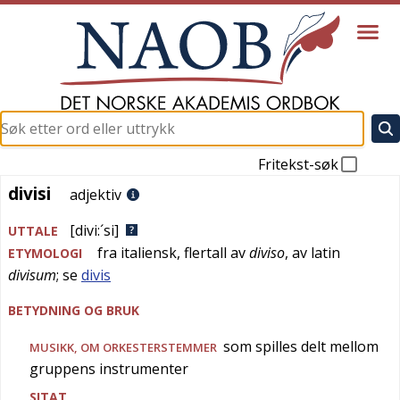
Fritekst-søk
divisi
divisi
adjektiv
[divi:´si]
UTTALE
fra
italiensk
, flertall av
diviso
, av
latin
ETYMOLOGI
divisum
; se
divis
BETYDNING OG BRUK
som spilles delt mellom
MUSIKK
, OM ORKESTERSTEMMER
gruppens instrumenter
SITAT