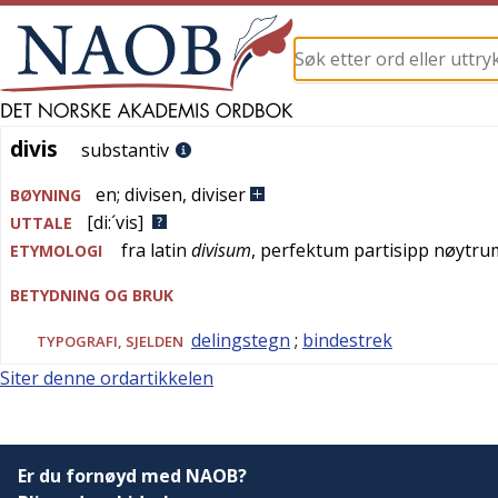
divis
divis
substantiv
en
;
divisen
,
diviser
BØYNING
[di:´vis]
UTTALE
fra
latin
divisum
, perfektum partisipp nøytr
ETYMOLOGI
BETYDNING OG BRUK
delingstegn
;
bindestrek
TYPOGRAFI
,
SJELDEN
Siter denne ordartikkelen
Er du fornøyd med NAOB?