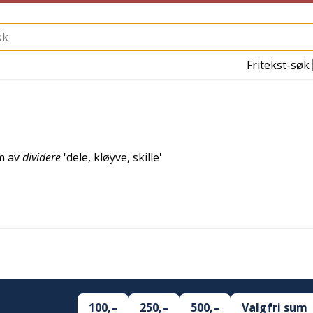
Fritekst-søk
um av
dividere
'
dele, kløyve, skille
'
100,–
250,–
500,–
Valgfri sum