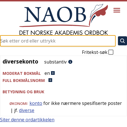
Fritekst-søk
diversekonto
diversekonto
substantiv
en
MODERAT BOKMÅL
FULL BOKMÅLSNORM
BETYDNING OG BRUK
konto
for ikke nærmere spesifiserte poster
ØKONOMI
| jf.
diverse
Siter denne ordartikkelen