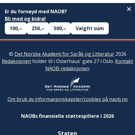
Er du fornøyd med NAOB?
Bli med og bidra!
100,–
250,–
500,–
Valgfri sum
©
Det Norske Akademi for Språk og Litteratur
2026
Redaksjonen
holder til i Osterhaus' gate 27 i Oslo.
Kontakt
NAOB-redaksjonen
.
Om bruk av informasjonskapsler/cookies på naob.no
NAOBs finansielle støttespillere i 2026
Staten