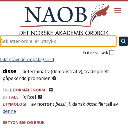
Fritekst-søk
Likt stavede oppslagsord
disse
disse
determinativ (demonstrativ)
; tradisjonelt:
påpekende pronomen
FULL BOKMÅLSNORM
[di`s:ə]
UTTALE
av
norrønt
þessi
; jf.
dansk
disse
; flertall av
ETYMOLOGI
denne
BETYDNING OG BRUK