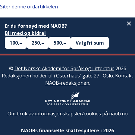
Siter denne ordartikkelen
Er du fornøyd med NAOB?
Bli med og bidra!
100,–
250,–
500,–
Valgfri sum
©
Det Norske Akademi for Språk og Litteratur
2026
Redaksjonen
holder til i Osterhaus' gate 27 i Oslo.
Kontakt
NAOB-redaksjonen
.
Om bruk av informasjonskapsler/cookies på naob.no
NAOBs finansielle støttespillere i 2026