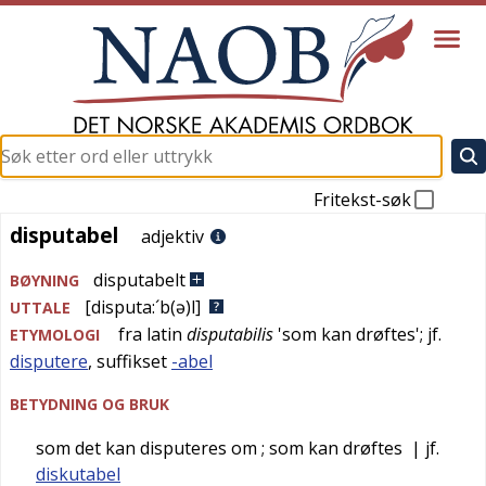
Fritekst-søk
disputabel
disputabel
adjektiv
disputabelt
BØYNING
[disputa:´b(ə)l]
UTTALE
fra
latin
disputabilis
'
som kan drøftes
'; jf.
ETYMOLOGI
disputere
, suffikset
-abel
BETYDNING OG BRUK
som det kan disputeres om
; som kan drøftes
| jf.
diskutabel