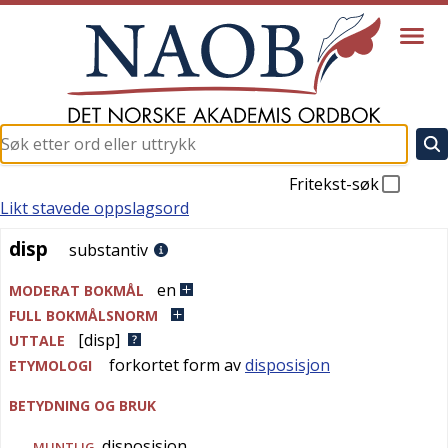
Fritekst-søk
Likt stavede oppslagsord
disp
disp
substantiv
en
MODERAT BOKMÅL
FULL BOKMÅLSNORM
[disp]
UTTALE
forkortet form av
disposisjon
ETYMOLOGI
BETYDNING OG BRUK
disposisjon
MUNTLIG