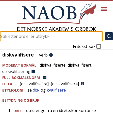
Fritekst-søk
diskvalifisere
diskvalifisere
verb
diskvalifiserte
,
diskvalifisert
,
MODERAT BOKMÅL
diskvalifisering
FULL BOKMÅLSNORM
[diskvalifise:´rə]
,
[di´skvalifiserə]
UTTALE
se
dis-
og
kvalifisere
ETYMOLOGI
BETYDNING OG BRUK
1
utestenge fra en idrettskonkurranse
;
IDRETT