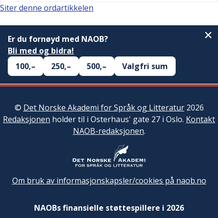
Siter denne ordartikkelen
Er du fornøyd med NAOB?
Bli med og bidra!
100,–
250,–
500,–
Valgfri sum
©
Det Norske Akademi for Språk og Litteratur
2026
Redaksjonen
holder til i Osterhaus' gate 27 i Oslo.
Kontakt
NAOB-redaksjonen
.
Om bruk av informasjonskapsler/cookies på naob.no
NAOBs finansielle støttespillere i 2026