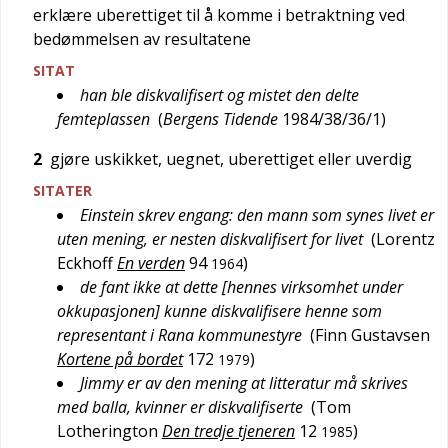
erklære uberettiget til å komme i betraktning ved
bedømmelsen av resultatene
SITAT
han ble diskvalifisert og mistet den delte
femteplassen
(
Bergens Tidende
1984/38/36/1
)
2
gjøre uskikket, uegnet, uberettiget eller uverdig
SITATER
Einstein skrev engang: den mann som synes livet er
uten mening, er nesten diskvalifisert for livet
(
Lorentz
Eckhoff
En verden
94
)
1964
de fant ikke at dette [hennes virksomhet under
okkupasjonen] kunne diskvalifisere henne som
representant i Rana kommunestyre
(
Finn Gustavsen
Kortene på bordet
172
)
1979
Jimmy er av den mening at litteratur må skrives
med balla, kvinner er diskvalifiserte
(
Tom
Lotherington
Den tredje tjeneren
12
)
1985