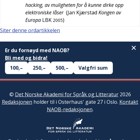
hacking, av muligheten for å kunne dirke opp
elektroniske låser
(
Jan Kjærstad
Kongen av
Europa
LBK
)
2005
Siter denne ordartikkelen
Er du fornøyd med NAOB?
Bli med og bidra!
100,–
250,–
500,–
Valgfri sum
©
Det Norske Akademi for Språk og Litteratur
2026
Redaksjonen
holder til i Osterhaus' gate 27 i Oslo.
Kontakt
NAOB-redaksjonen
.