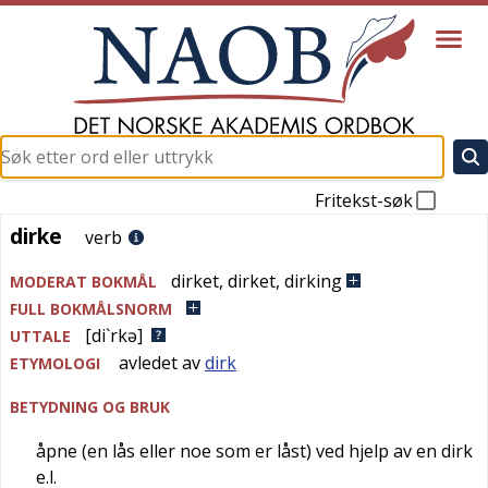
Fritekst-søk
dirke
dirke
verb
dirket
,
dirket
,
dirking
MODERAT BOKMÅL
FULL BOKMÅLSNORM
[di`rkə]
UTTALE
avledet av
dirk
ETYMOLOGI
BETYDNING OG BRUK
åpne (en lås eller noe som er låst) ved hjelp av en dirk
e.l.