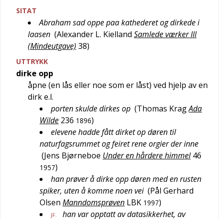
SITAT
Abraham sad oppe paa kathederet og dirkede i
laasen
(
Alexander L. Kielland
Samlede værker III
(Mindeutgave)
38
)
UTTRYKK
dirke opp
åpne (en lås eller noe som er låst) ved hjelp av en
dirk e.l.
porten skulde dirkes op
(
Thomas Krag
Ada
Wilde
236
)
1896
elevene hadde fått dirket op døren til
naturfagsrummet og feiret rene orgier der inne
(
Jens Bjørneboe
Under en hårdere himmel
46
)
1957
han prøver å dirke opp døren med en rusten
spiker, uten å komme noen vei
(
Pål Gerhard
Olsen
Manndomsprøven
LBK
)
1997
han var opptatt av datasikkerhet, av
JF.