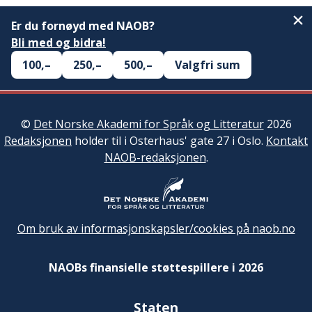
Er du fornøyd med NAOB?
Bli med og bidra!
100,–
250,–
500,–
Valgfri sum
©
Det Norske Akademi for Språk og Litteratur
2026
Redaksjonen
holder til i Osterhaus' gate 27 i Oslo.
Kontakt
NAOB-redaksjonen
.
Om bruk av informasjonskapsler/cookies på naob.no
NAOBs finansielle støttespillere i 2026
Staten