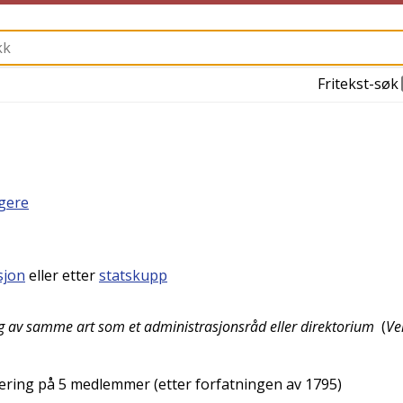
Fritekst-søk
igere
sjon
eller etter
statskupp
ing av samme art som et administrasjonsråd eller direktorium
(
Ve
ering på 5 medlemmer (etter forfatningen av 1795)