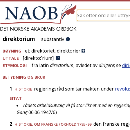
direktorium
direktorium
substantiv
et
;
direktoriet
,
direktorier
BØYNING
[direkto:´rium]
UTTALE
fra
latin
directorium
, avledet av
dirigere
; se
dir
ETYMOLOGI
BETYDNING OG BRUK
1
regjeringsråd som tar makten under
revolu
HISTORIE
SITAT
rådets arbeidsutvalg vil få stor likhet med en regjer
Gang
06.06.1947/6
)
2
den franske regj
HISTORIE
, OM FRANSKE FORHOLD 1795–99